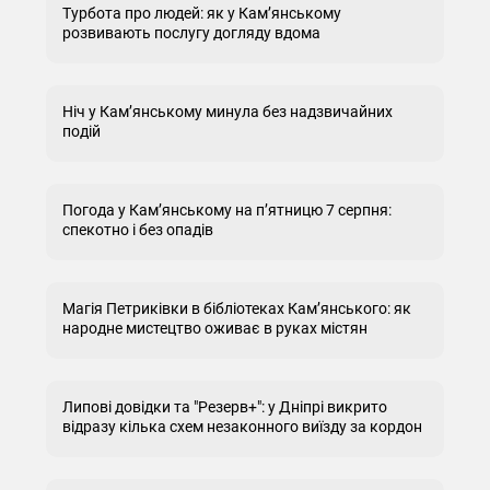
Турбота про людей: як у Кам’янському
розвивають послугу догляду вдома
Ніч у Кам’янському минула без надзвичайних
подій
Погода у Кам’янському на п’ятницю 7 серпня:
спекотно і без опадів
Магія Петриківки в бібліотеках Кам’янського: як
народне мистецтво оживає в руках містян
Липові довідки та "Резерв+": у Дніпрі викрито
відразу кілька схем незаконного виїзду за кордон