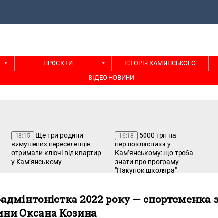
ПРОЄКТИ
ІСТОРІЯ КАМ'ЯНСЬКОГО
ВІДЕО НОВИНИ
Ще три родини
5000 грн на
18:15
16:18
вимушених переселенців
першокласника у
отримали ключі від квартир
Кам’янському: що треба
у Кам’янському
знати про програму
"Пакунок школяра"
адмінтоністка 2022 року — спортсменка 
ни Оксана Козина