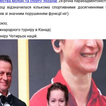
ерства молоді та спорту України
, 28-річна парабадмінтоніс
оці відзначилася кількома спортивними досягненнями
ів зі значним порушенням функції ніг):
окіо;
жнародного турніру в Канаді;
рніру Чотирьох націй.