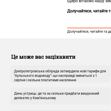
Щиро вітаємо нашу зем
Долучайтеся, читайте т
Долучайтеся, читайте та д
Це може вас зацікавити
Дніпропетровська облрада затвердила нові тарифи для
"Аульського водоводу": що насправді зміниться з 1
серпня і скільки платитиме населення
День устриць: де та за скільки придбати вишуканий
делікатес у Кам’янському