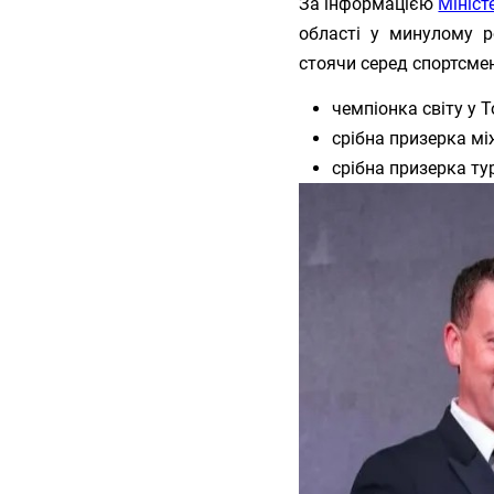
За інформацією
Мініст
області у минулому р
стоячи серед спортсмен
чемпіонка світу у Т
срібна призерка мі
срібна призерка ту