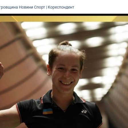
тровщина
Новини
Спорт
|
Кореспондент