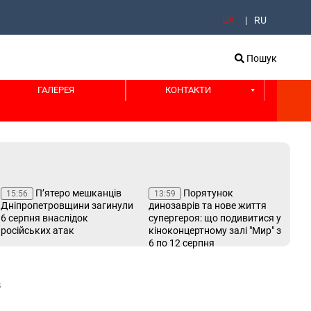
UA
RU
Пошук
ГАЛЕРЕЯ
КОНТАКТИ
П’ятеро мешканців
Порятунок
15:56
13:59
13
Дніпропетровщини загинули
динозаврів та нове життя
пер
6 серпня внаслідок
супергероя: що подивитися у
по
російських атак
кіноконцертному залі "Мир" з
Лу
6 по 12 серпня
з