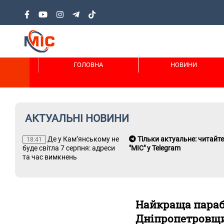
ГОЛОВНА
НОВИНИ
АКТУАЛЬНІ НОВИНИ
Де у Кам’янському не
Тільки актуальне: читайте
18:41
ю 7
буде світла 7 серпня: адреси
"МІС" у Telegram
адів
та час вимкнень
Найкраща параб
Дніпропетровщи