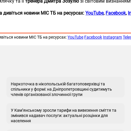
лячку та її
тренера Дмитра Зозулю
зі світовим визнанням
а дивіться новини МІС ТБ на
ресурсах:
YouTube
,
Facebook
,
I
ивіться новини МІС ТБ на ресурсах:
YouTube
Facebook
Instagram
Tel
Наркоточка в нікопольській багатоповерхівці та
спільники у формі: на Дніпропетровщині судитимуть
членів організованої злочинної групи
У Кам’янському зросли тарифи на вивезення сміття та
змінився надавач послуги: актуальні розцінки для
населення