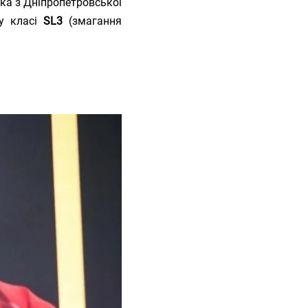
тка з Дніпропетровської
 у класі
SL3
(змагання