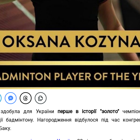
 здобула для України
перше в історії "золото"
чемпіон
ії бадмінтону. Нагородження відбулося під час конгре
Баку.