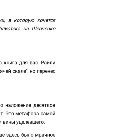
и, в которую хочется
иблиотека на Шевченко
 книга для вас. Райли
чей скале", но перенес
то наложение десятков
уг. Это метафора самой
и вины уцелевшего.
ьше здесь было мрачное