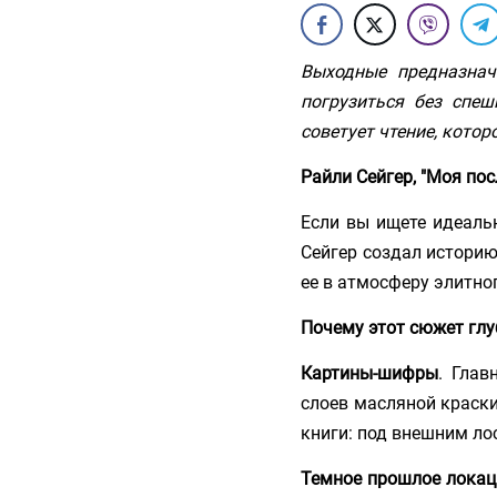
Выходные предназнач
погрузиться без спеш
советует чтение, которо
Райли Сейгер, "Моя по
Если вы ищете идеаль
Сейгер создал историю
ее в атмосферу элитно
Почему этот сюжет глу
Картины-шифры
. Глав
слоев масляной краски
книги: под внешним ло
Темное прошлое локац