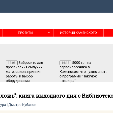
ПРОЕКТЫ
ИСТОРИЯ КАМЕНСКОГО
Вибросито для
5000 грн на
17:08
16:18
просеивания сыпучих
первоклассника в
материалов: принцип
Каменском: что нужно знать
работы и выбор
о программе "Пакунок
оборудования
школяра"
ложь": книга выходного дня с Библиотек
тура
|
Дмитро Кубанов