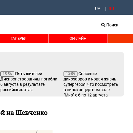
UA
RU
Поиск
ГАЛЕРЕЯ
ОН-ЛАЙН
Пять жителей
Спасение
15:56
13:59
13
Днепропетровщины погибли
динозавров и новая жизнь
сер
6 августа в результате
супергероя: что посмотреть
ум
российских атак
в киноконцертном зале
Лу
"Мир" с 6 по 12 августа
ой на Шевченко