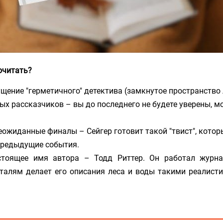
очитать?
щение "герметичного" детектива (замкнутое пространство 
х рассказчиков – вы до последнего не будете уверены, м
еожиданные финалы – Сейгер готовит такой "твист", котор
предыдущие события.
стоящее имя автора – Тодд Риттер. Он работал журна
еталям делает его описания леса и воды такими реалисти