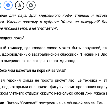
ены для пауз. Для медленного кофе, тишины и истори
ки. Именно поэтому в рубрике "Книга на выходной" Б
е проживается, а не "глотается".
следняя ложь"
ный триллер, где каждое слово может быть ловушкой, эта
, вдохновленную австралийской классикой "Пикник на Вися
го американского лагеря в горах Адирондак.
бже, чем кажется на первый взгляд?
ная героиня Эмма не просто рисует лес. Ее техника – э
, под которыми она прячет фигуры своих пропавших подр
ском "летнего отдыха" скрыто несколько слоев лжи, ужаса 
ии
. Лагерь "Соловей" построен не на обычной земле. Ран