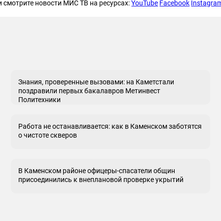
и смотрите новости МИС ТВ на ресурсах:
YouTube
Facebook
Instagra
Знания, проверенные вызовами: на Каметстали
поздравили первых бакалавров Метинвест
Политехники
Работа не останавливается: как в Каменском заботятся
о чистоте скверов
В Каменском районе офицеры-спасатели общин
присоединились к внеплановой проверке укрытий