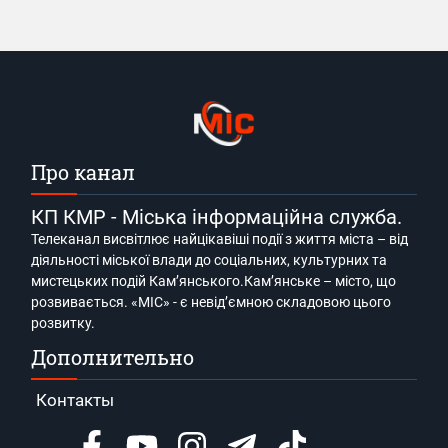
Про канал
КП КМР - Міська інформаційна служба.
Телеканал висвітлює найцікавіші події з життя міста – від
діяльності міської влади до соціальних, культурних та
мистецьких подій Кам’янського.Кам’янське – місто, що
розвивається. «МІС» - є невід’ємною складовою цього
розвитку.
Дополнительно
Контакты