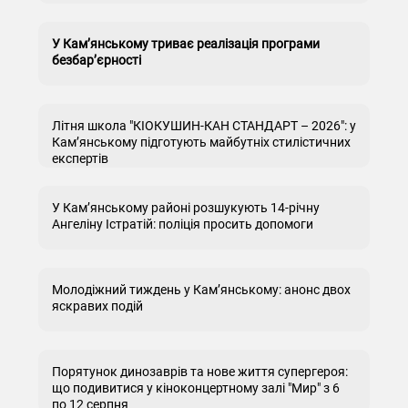
У Кам’янському триває реалізація програми
безбар’єрності
Літня школа "КІОКУШИН-КАН СТАНДАРТ – 2026": у
Кам’янському підготують майбутніх стилістичних
експертів
У Кам’янському районі розшукують 14-річну
Ангеліну Істратій: поліція просить допомоги
Молодіжний тиждень у Кам’янському: анонс двох
яскравих подій
Порятунок динозаврів та нове життя супергероя:
що подивитися у кіноконцертному залі "Мир" з 6
по 12 серпня