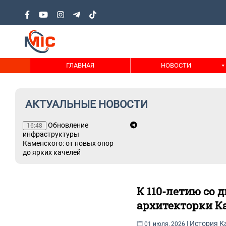
ГЛАВНАЯ
НОВОСТИ
АКТУАЛЬНЫЕ НОВОСТИ
та,
Обновление
16:48
х
инфраструктуры
ь
Каменского: от новых опор
до ярких качелей
К 110-летию со
архитекторки К
|
История К
01 июля, 2026