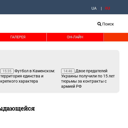
UA
RU
Поиск
ГАЛЕРЕЯ
ОН-ЛАЙН
Футбол в Каменском:
Двое предателей
15:35
14:46
14
территория единства и
Украины получили по 15 лет
ки
крепкого характера
тюрьмы за контракты с
дл
армией РФ
ув
бе
 выдающейся