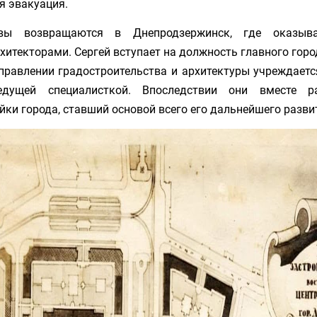
я эвакуация.
вы возвращаются в Днепродзержинск, где оказыва
текторами. Сергей вступает на должность главного город
правлении градостроительства и архитектуры учреждается
едущей специалисткой. Впоследствии они вместе р
йки города, ставший основой всего его дальнейшего разви