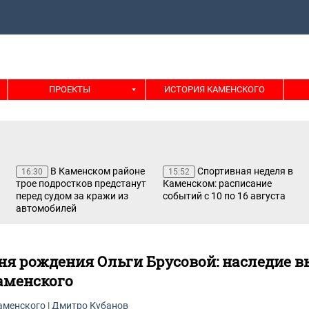
ПРОЕКТЫ
ИСТОРИЯ КАМЕНСКОГО
В Каменском районе
Спортивная неделя в
16:30
15:52
трое подростков предстанут
Каменском: расписание
перед судом за кражи из
событий с 10 по 16 августа
автомобилей
 дня рождения Ольги Брусовой: наследие
аменского
аменского
|
Дмитро Кубанов