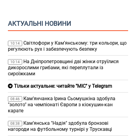
АКТУАЛЬНІ НОВИНИ
Світлофори у Кам’янському: три кольори, що
10:14
регулюють рух і забезпечують безпеку
На Дніпропетровщині дві жінки отруїлися
10:14
дикорослими грибами, які переплутали із
сироїжками
Тільки актуальне: читайте "МІС" у Telegram
Кам’янчанка Ірина Сьомушкіна здобула
08:46
"золото" на чемпіонаті Європи з кіокушин-кан
карате
Кам’янська "Надія" здобула бронзові
08:38
нагороди на футбольному турнірі у Трускавці