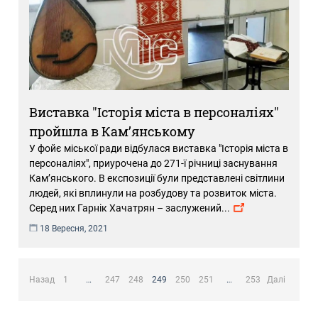
Виставка "Історія міста в персоналіях"
пройшла в Кам’янському
У фойє міської ради відбулася виставка "Історія міста в
персоналіях", приурочена до 271-ї річниці заснування
Кам’янського. В експозиції були представлені світлини
людей, які вплинули на розбудову та розвиток міста.
Серед них Гарнік Хачатрян – заслужений
...
18 Вересня, 2021
Пагінація
записів
Назад
1
…
247
248
249
250
251
…
253
Далі