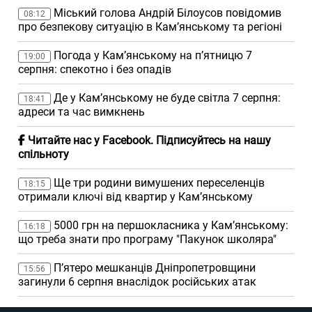
Міський голова Андрій Білоусов повідомив
08:12
про безпекову ситуацію в Кам’янському та регіоні
Погода у Кам’янському на п’ятницю 7
19:00
серпня: спекотно і без опадів
Де у Кам’янському не буде світла 7 серпня:
18:41
адреси та час вимкнень
Читайте нас у Facebook. Підписуйтесь на нашу
спільноту
Ще три родини вимушених переселенців
18:15
отримали ключі від квартир у Кам’янському
5000 грн на першокласника у Кам’янському:
16:18
що треба знати про програму "Пакунок школяра"
П’ятеро мешканців Дніпропетровщини
15:56
загинули 6 серпня внаслідок російських атак