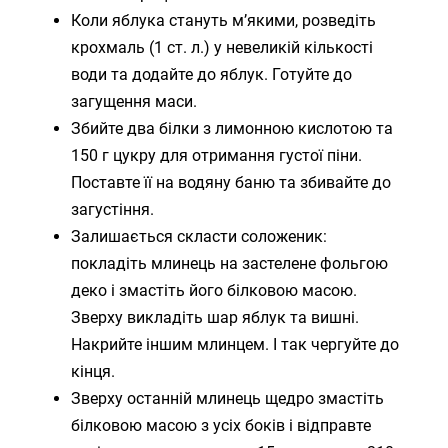
Коли яблука стануть м’якими, розведіть
крохмаль (1 ст. л.) у невеликій кількості
води та додайте до яблук. Готуйте до
загущення маси.
Збийте два білки з лимонною кислотою та
150 г цукру для отримання густої піни.
Поставте її на водяну баню та збивайте до
загустіння.
Залишається скласти соложеник:
покладіть млинець на застелене фольгою
деко і змастіть його білковою масою.
Зверху викладіть шар яблук та вишні.
Накрийте іншим млинцем. І так чергуйте до
кінця.
Зверху останній млинець щедро змастіть
білковою масою з усіх боків і відправте