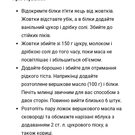
Відокремте білки п’яти яєць від жовтків.
Жовтки відставте убік, а в білки додайте
ванільний цукор і дрібку солі. Збийте до
стійких піків.
Жовтки збийте зі 150 г цукру, молоком і
дрібкою солі до того часу, поки маса не
посвітлішає і збільшиться об’ємом.
Додайте борошно і збийте для отримання
рідкого тіста. Наприкінці додайте
розтоплене вершкове масло (100 г) і білки.
Печіть млинці звичним для вас способом з
двох сторін. Повинно вийти близько 6 штук.
Розтопіть пару ложок вершкового масла на
сковороді та обсмажте нарізані яблука з
додаванням 2 ст. л. цукрового піску, а
також кориці.