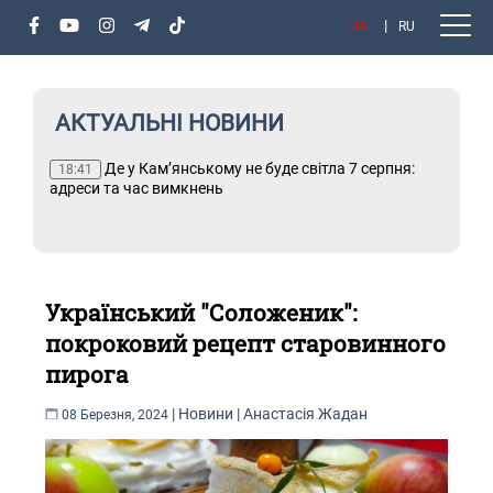
UA
RU
АКТУАЛЬНІ НОВИНИ
ня:
Де у Кам’янському не буде світла 7 серпня:
Т
18:41
адреси та час вимкнень
Український "Соложеник":
покроковий рецепт старовинного
пирога
|
Новини
|
Анастасія Жадан
08 Березня, 2024