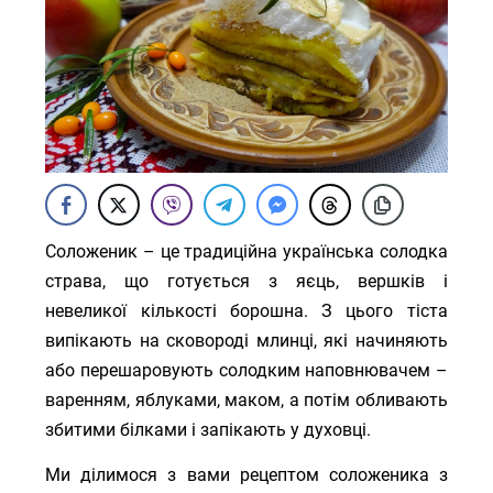
Соложеник – це традиційна українська солодка
страва, що готується з яєць, вершків і
невеликої кількості борошна. З цього тіста
випікають на сковороді млинці, які начиняють
або перешаровують солодким наповнювачем –
варенням, яблуками, маком, а потім обливають
збитими білками і запікають у духовці.
Ми ділимося з вами рецептом соложеника з