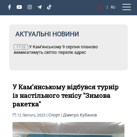
UA
RU
АКТУАЛЬНІ НОВИНИ
или
У Кам’янському 9 серпня планово
Т
17:22
вимикатимуть світло: перелік адрес
У Кам’янському відбувся турнір
із настільного тенісу "Зимова
ракетка"
|
Спорт
|
Дмитро Кубанов
12 Лютого, 2023